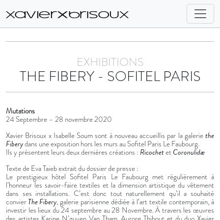
EXHIBITIONS
THE FIBERY - SOFITEL PARIS
Mutations
24 Septembre – 28 novembre 2020
Xavier Brisoux x Isabelle Soum sont à nouveau accueillis par la galerie
the
Fibery
dans une exposition hors les murs au Sofitel Paris Le Faubourg.
Ils y présentent leurs deux dernières créations :
Ricochet
et
Coronulidæ
Texte de Eva Taieb extrait du dossier de presse :
Le prestigieux hôtel Sofitel Paris Le Faubourg met régulièrement à
l’honneur les savoir-faire textiles et la dimension artistique du vêtement
dans ses installations. C’est donc tout naturellement qu’il a souhaité
convier
The Fibery
, galerie parisienne dédiée à l’art textile contemporain, à
investir les lieux du 24 septembre au 28 Novembre. À travers les œuvres
des artistes Karine N’guyen Van Tham, Aurore Thibout et du duo Xavier